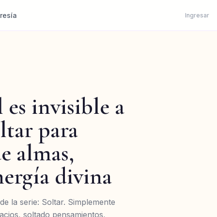
esía
Ingresar
 es invisible a
oltar para
de almas,
nergía divina
de la serie: Soltar. Simplemente
acios, soltado pensamientos,