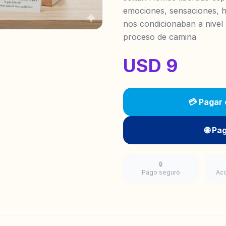
emociones, sensaciones, h
nos condicionaban a nivel 
proceso de camina
USD 9
💳 Pagar
🌐 Pa
🔒
Pago seguro
Ac