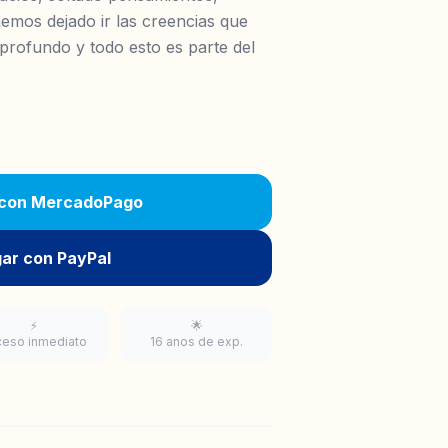
emos dejado ir las creencias que
profundo y todo esto es parte del
 con MercadoPago
gar con PayPal
⚡
🌟
ceso inmediato
16 anos de exp.