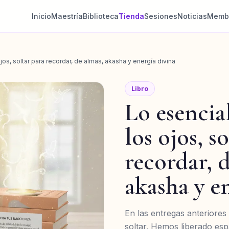
Inicio
Maestría
Biblioteca
Tienda
Sesiones
Noticias
Membr
ojos, soltar para recordar, de almas, akasha y energía divina
Libro
Lo esencial
los ojos, s
recordar, 
akasha y e
En las entregas anteriores 
soltar. Hemos liberado esp