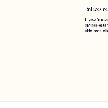
Enlaces re
https://misi
divinas-est
vida-mas-al