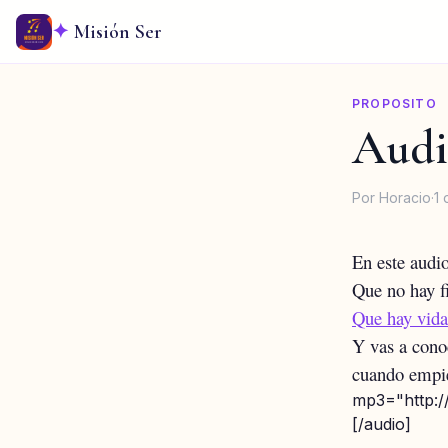
✦
Misión Ser
PROPOSITO
Audio
Por Horacio
·
1
En este audi
Que no hay f
Que hay vida
Y vas a cono
cuando empie
mp3="http:/
[/audio]