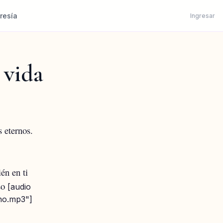
resía
Ingresar
 vida
 eternos.
én en ti
so
[audio
no.mp3"]