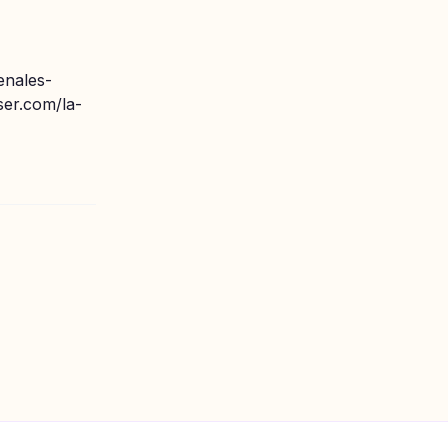
enales-
ser.com/la-